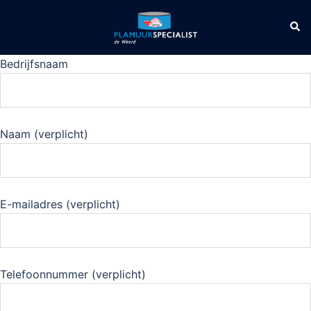
Ga
naar
Zoe
Toggle
de
menu
inhoud
Bedrijfsnaam
Naam (verplicht)
E-mailadres (verplicht)
Telefoonnummer (verplicht)